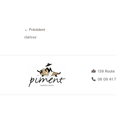
←
Précédent
clarisse
139 Rout
06 09 41 