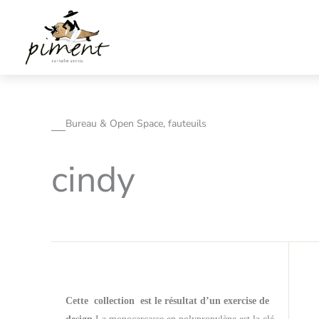
Aller
au
contenu
Bureau & Open Space, fauteuils
cindy
Cette collection est le résultat d’un exercise de