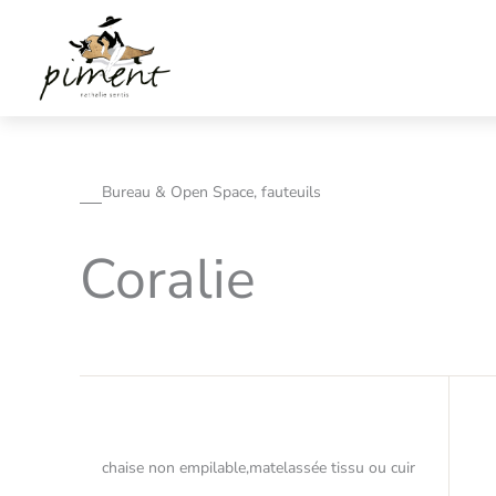
Aller
au
contenu
Bureau & Open Space, fauteuils
Coralie
chaise non empilable,matelassée tissu ou cuir