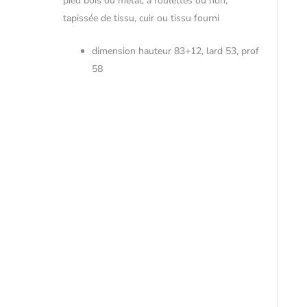
pied bois ou métal, à roulettes ou non,
tapissée de tissu, cuir ou tissu fourni
dimension hauteur 83+12, lard 53, prof
58