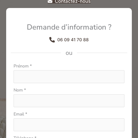
Contactez-nous
Demande d’information ?
06 09 41 70 88
ou
Formulaire
Prénom
*
simple
avec
téléphone
Nom
*
Email
*