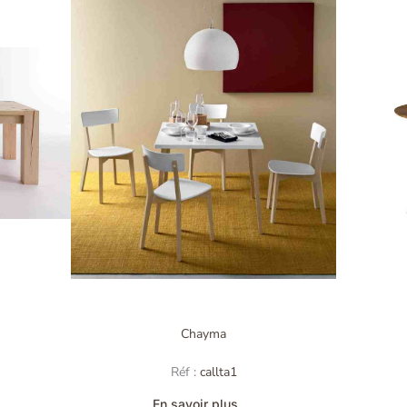
Chayma
Réf :
callta1
En savoir plus