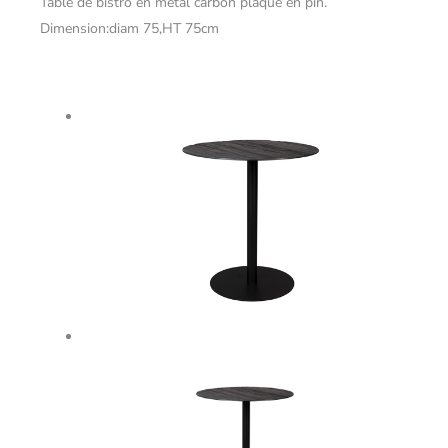
Table de bistro en metal carbon plaqué en pin.
Dimension:diam 75,HT 75cm