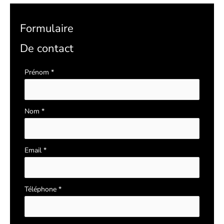
Formulaire
De contact
Formulaire
Prénom
*
simple
avec
téléphone
Nom
*
Email
*
Téléphone
*