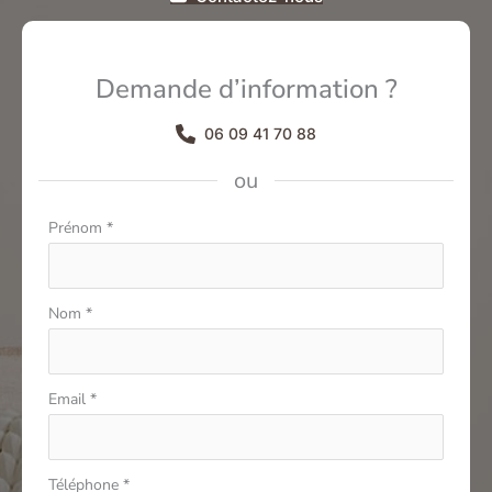
Demande d’information ?
06 09 41 70 88
ou
Formulaire
Prénom
*
simple
avec
téléphone
Nom
*
Email
*
Téléphone
*