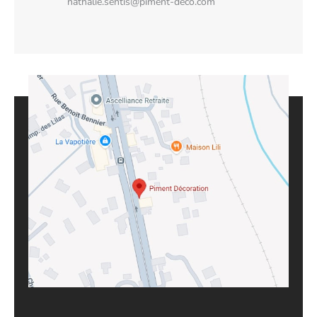
nathalie.sentis@piment-deco.com