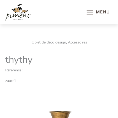
Aller
au
MENU
contenu
Objet de déco design, Accessoires
thythy
Référence :
zuacc1