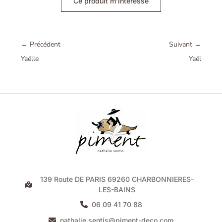
Ce produit m’intéresse
←
Précédent
Suivant
→
Yaëlle
Yaël
139 Route DE PARIS 69260 CHARBONNIERES-
LES-BAINS
06 09 41 70 88
nathalie.sentis@piment-deco.com