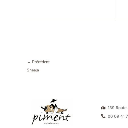
←
Précédent
Sheela
139 Rout
06 09 41 