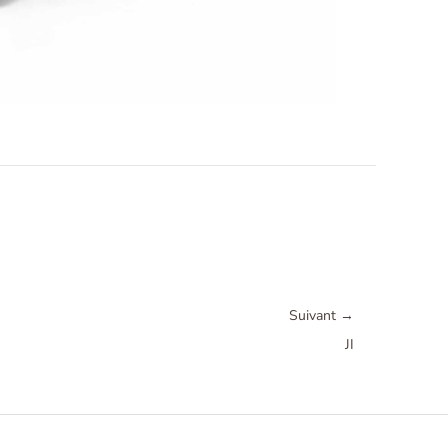
Suivant
→
JI