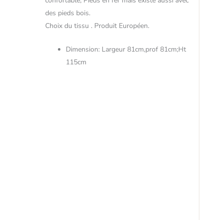
confortable; Pieds en fer mais existe aussi avec
des pieds bois.
Choix du tissu . Produit Européen.
Dimension: Largeur 81cm,prof 81cm;Ht
115cm