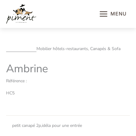
Aller
au
MENU
contenu
Mobilier hôtels-restaurants, Canapés & Sofa
Ambrine
Référence :
HC5
petit canapé 2p,idéla pour une entrée