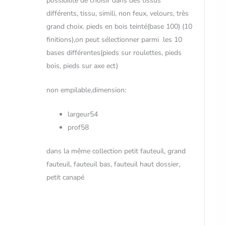
possibilité de choisir dans des tissus
différents, tissu, simili, non feux, velours, très
grand choix. pieds en bois teinté(base 100) (10
finitions),on peut sélectionner parmi les 10
bases différentes(pieds sur roulettes, pieds
bois, pieds sur axe ect)
non empilable,dimension:
largeur54
prof58
dans la même collection petit fauteuil, grand
fauteuil, fauteuil bas, fauteuil haut dossier,
petit canapé