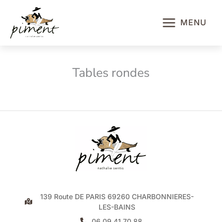
Aller
au
MENU
contenu
Tables rondes
139 Route DE PARIS 69260 CHARBONNIERES-
LES-BAINS
06 09 41 70 88