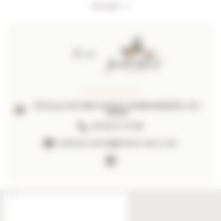
Envoyer
Piment Décoration
139 Route DE PARIS 69260 CHARBONNIERES-LES-
BAINS
06 09 41 70 88
nathalie.sentis@piment-deco.com
https://www.linkedin