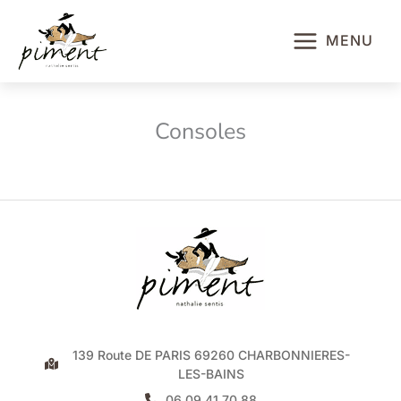
Aller
au
MENU
contenu
Consoles
139 Route DE PARIS 69260 CHARBONNIERES-
LES-BAINS
06 09 41 70 88