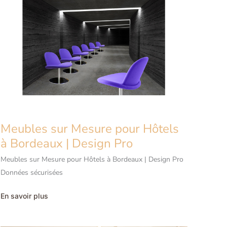
Meubles sur Mesure pour Hôtels
à Bordeaux | Design Pro
Meubles sur Mesure pour Hôtels à Bordeaux | Design Pro
Données sécurisées
Meubles
En savoir plus
sur
Mesure
pour
Hôtels