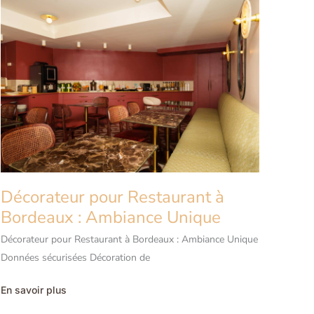
à
Bordeaux
|
Design
Pro
Décorateur pour Restaurant à
Bordeaux : Ambiance Unique
Décorateur pour Restaurant à Bordeaux : Ambiance Unique
Données sécurisées Décoration de
Décorateur
En savoir plus
pour
Restaurant