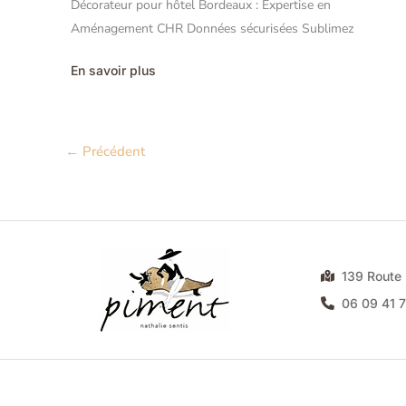
Décorateur pour hôtel Bordeaux : Expertise en
Aménagement CHR Données sécurisées Sublimez
Décorateur
En savoir plus
pour
hôtel
Bordeaux
:
Expertise
en
←
Précédent
Aménagement
CHR
139 Rout
06 09 41 