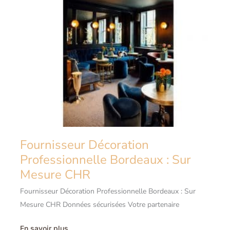
Mesure
&
Haut
de
Gamme
Fournisseur Décoration
Professionnelle Bordeaux : Sur
Mesure CHR
Fournisseur Décoration Professionnelle Bordeaux : Sur
Mesure CHR Données sécurisées Votre partenaire
Fournisseur
En savoir plus