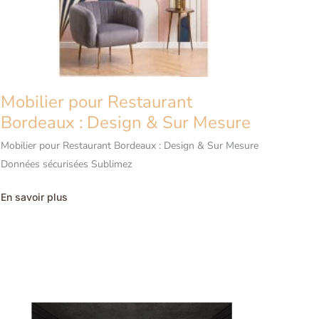
Mobilier pour Restaurant
Bordeaux : Design & Sur Mesure
Mobilier pour Restaurant Bordeaux : Design & Sur Mesure
Données sécurisées Sublimez
Mobilier
En savoir plus
pour
Restaurant
Bordeaux
:
Design
&
Sur
Mesure