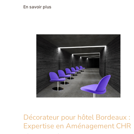
Meubles
En savoir plus
pour
Restaurant
Bordeaux
:
Design
&
Sur
Mesure
Pro
Décorateur pour hôtel Bordeaux :
Expertise en Aménagement CHR