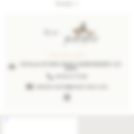
Envoyer
Piment Décoration
139 Route DE PARIS 69260 CHARBONNIERES-LES-
BAINS
06 09 41 70 88
nathalie.sentis@piment-deco.com
https://www.linkedin