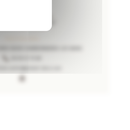
Piment Décoration
 PARIS 69260 CHARBONNIERES-LES-BAINS
06 09 41 70 88
halie.sentis@piment-deco.com
https://www.linkedin.com/