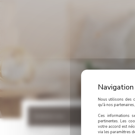
Nous utilisons des c
qu'à nos partenaires
Ces informations se
Contactez-nous
pertinentes. Les coo
votre accord est néc
Formulaire
Prénom
*
Nom
*
via les paramètres d